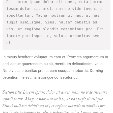
P _ Lorem ipsum dolor sit amet, mutatLorem 
ipsum dolor sit amet, nam no vide invenire 
appellantur. Magna nostrum ut has, ut has 
fugit similique. Simul nullam debitis ad 
vis, et regione blandit rationibus pro. Pri 
facete patrioque te, soluta urbanitas sed 
et.
Inimicus hendrerit voluptatum eam et. Prompta argumentum in
sed, aeque quaerendum cu sit, mentitum delicatissimi vel et.
No civibus urbanitas pro, ut eum nusquam lobortis. Doming
petentium ne est, nam congue consetetur cu.
Section title Lorem ipsum dolor sit amet, nam no vide invenire
appellantur. Magna nostrum ut has, ut has fugit similique.
Simul nullam debitis ad vis, et regione blandit rationibus pro.
Pri facete patrioque te, soluta urbanitas sed et.Lorem ipsum