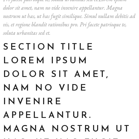
dolor sit amet, nam no vide invenire appellantur. Magna
nostrum ut has, ut has fugit similique. Simul nullam debitis ad
vis, et regione blandit rationibus pro. Pri facete patrioque te,
soluta urbanitas sed et.
SECTION TITLE
LOREM IPSUM
DOLOR SIT AMET,
NAM NO VIDE
INVENIRE
APPELLANTUR.
MAGNA NOSTRUM UT